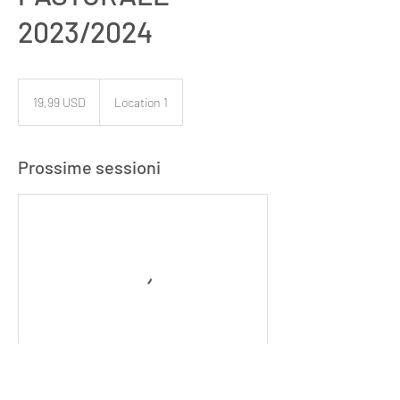
2023/2024
19,99
dollari
19,99 USD
Location 1
statunitensi
Prossime sessioni